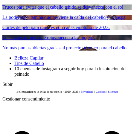
Trucos para evitar que el cabello teñido se desvanezca con el sol
La poderosa vitamina que previene la caída del cabello y la caspa
Cortes de pelo para mujeres con canas en otoño de 2023.
Tres cortes de pelo que rejuvenecen a las mujeres
No más puntas abiertas gracias al protector térmico para el cabello
Belleza Capilar
Tips de Cabello
10 cuentas de Instagram a seguir hoy para la inspiración del
peinado
Subir
Bellezacapilar.es la Wiki de tu cabello · 2020 -2026 |
Privacidad
|
Cookies
|
Sitemap
Gestionar consentimiento