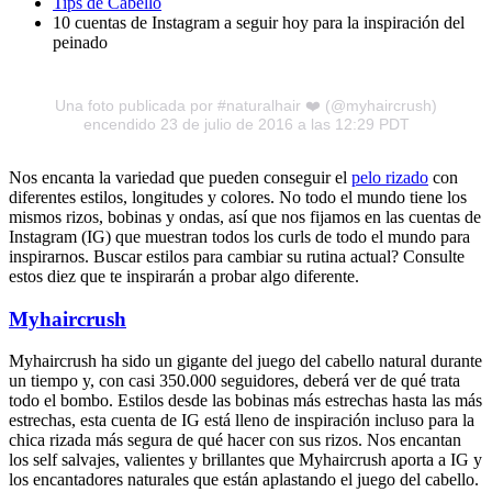
Tips de Cabello
10 cuentas de Instagram a seguir hoy para la inspiración del
peinado
Una foto publicada por #naturalhair ❤️ (@myhaircrush)
encendido 23 de julio de 2016 a las 12:29 PDT
Nos encanta la variedad que pueden conseguir el
pelo rizado
con
diferentes estilos, longitudes y colores. No todo el mundo tiene los
mismos rizos, bobinas y ondas, así que nos fijamos en las cuentas de
Instagram (IG) que muestran todos los curls de todo el mundo para
inspirarnos. Buscar estilos para cambiar su rutina actual? Consulte
estos diez que te inspirarán a probar algo diferente.
Myhaircrush
Myhaircrush ha sido un gigante del juego del cabello natural durante
un tiempo y, con casi 350.000 seguidores, deberá ver de qué trata
todo el bombo. Estilos desde las bobinas más estrechas hasta las más
estrechas, esta cuenta de IG está lleno de inspiración incluso para la
chica rizada más segura de qué hacer con sus rizos. Nos encantan
los self salvajes, valientes y brillantes que Myhaircrush aporta a IG y
los encantadores naturales que están aplastando el juego del cabello.