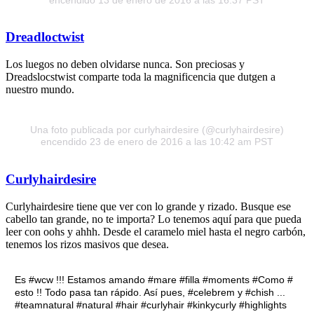
Dreadloctwist
Los luegos no deben olvidarse nunca. Son preciosas y
Dreadslocstwist comparte toda la magnificencia que dutgen a
nuestro mundo.
Una foto publicada por curlyhairdesire (@curlyhairdesire)
encendido 23 de enero de 2016 a las 10:42 am PST
Curlyhairdesire
Curlyhairdesire tiene que ver con lo grande y rizado. Busque ese
cabello tan grande, no te importa? Lo tenemos aquí para que pueda
leer con oohs y ahhh. Desde el caramelo miel hasta el negro carbón,
tenemos los rizos masivos que desea.
Es #wcw !!! Estamos amando #mare #filla #moments #Como #
esto !! Todo pasa tan rápido. Así pues, #celebrem y #chish ...
#teamnatural #natural #hair #curlyhair #kinkycurly #highlights