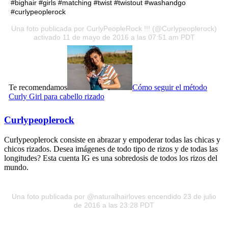
#bighair #girls #matching #twist #twistout #washandgo
#curlypeoplerock
Una foto publicada por CurlyPeopleRock !!! (@Curlypeoplerock)
activado 11 de mayo de 2016 a las 07:51 am PDT
Te recomendamos
Cómo seguir el método
Curly Girl para cabello rizado
Curlypeoplerock
Curlypeoplerock consiste en abrazar y empoderar todas las chicas y
chicos rizados. Desea imágenes de todo tipo de rizos y de todas las
longitudes? Esta cuenta IG es una sobredosis de todos los rizos del
mundo.
Una foto publicada por @naturalhairloves
encendido 23 de julio
de 2016 a las 23:28 PDT