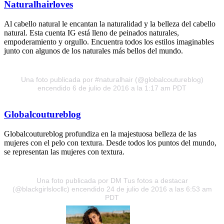
Naturalhairloves
Al cabello natural le encantan la naturalidad y la belleza del cabello
natural. Esta cuenta IG está lleno de peinados naturales,
empoderamiento y orgullo. Encuentra todos los estilos imaginables
junto con algunos de los naturales más bellos del mundo.
Una foto publicada por #naturalhair (@globalcoutureblog)
encendido 6 de julio de 2016 a la 1:17 am PDT
Globalcoutureblog
Globalcoutureblog profundiza en la majestuosa belleza de las
mujeres con el pelo con textura. Desde todos los puntos del mundo,
se representan las mujeres con textura.
Una foto publicada por DM Tus fotos a destacar
(@blackgirlslocllc)
encendido 24 de julio de 2016 a las 6:53 am
PDT