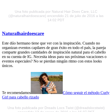
Una foto publicada por Natural Hair Does Care, LLC
(@naturalhairdoescare)
encendido 21 de julio de 2016 a las
14:02 PDT
Naturalhairdoescare
Este dúo hermano tiene que ver con la inspiración. Cuando no
organizan eventos capilares de gran éxito en todo el país, la pareja
comparte grandes cantidades de inspiración natural para el cabello
en su cuenta de IG. Necesita ideas para sus próximas vacaciones o
eventos especiales? No se pierdan ningún ritmo con estos looks
únicos.
Te recomendamos
Cómo seguir el método Curly
Girl para cabello rizado
Una foto publicada por Dreads Locs Twist (@dreadslocstwist)
encendido 13 de enero de 2016 a las 16:37 PST